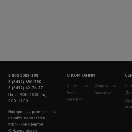
О КОМПАНИИ
СЕ
8 800 1008-198
8 (8452) 650-350
О компании
Философия
Сер
8 (8452) 42-76-77
Этапы
Вакансии
Дос
Пн-чт, 9:00−18:00; пт,
развития
Гар
9:00−17:00
воз
Информация, размещенная
на сайте, не является
публичной офертой
© «Центр систем