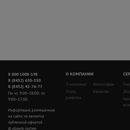
О КОМПАНИИ
СЕ
8 800 1008-198
8 (8452) 650-350
О компании
Философия
Сер
8 (8452) 42-76-77
Этапы
Вакансии
Дос
Пн-чт, 9:00−18:00; пт,
развития
Гар
9:00−17:00
воз
Информация, размещенная
на сайте, не является
публичной офертой
© «Центр систем