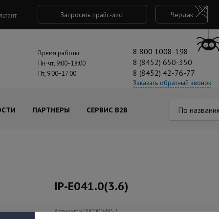
Запросить прайс-лист
Чердак
льтант
8 800 1008-198
Время работы
8 (8452) 650-350
Пн-чт, 9:00−18:00
8 (8452) 42-76-77
Пт, 9:00−17:00
Заказать обратный звонок
По названи
ОСТИ
ПАРТНЕРЫ
СЕРВИС B2B
IP-E041.0(3.6)
Артикул: В0000004852