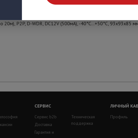
ый объектив 3,6мм, 0.6 Лк @ F1.2 (0 Лк при включенной ИК по
 20м), P2P, D-WDR, DC12V (500мА), -40°С...+50°С, 93x93x85 мм
СЕРВИС
ЛИЧНЫЙ КА
илософия
Сервис b2b
Техническая
Профиль
поддержка
кансии
Доставка
Гарантия и