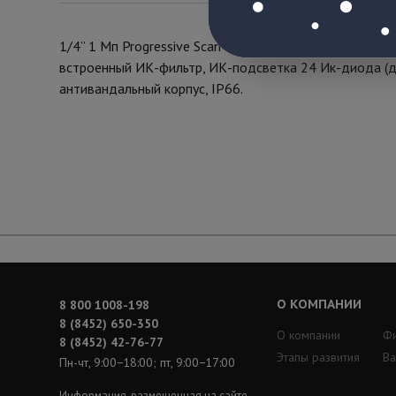
1/4” 1 Мп Progressive Scan CMOS OV9712, фиксированн
встроенный ИК-фильтр, ИК-подсветка 24 Ик-диода (до
антивандальный корпус, IР66.
О КОМПАНИИ
8 800 1008-198
8 (8452) 650-350
О компании
Ф
8 (8452) 42-76-77
Этапы развития
Ва
Пн-чт, 9:00−18:00; пт, 9:00−17:00
Информация, размещенная на сайте,