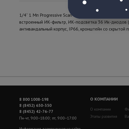
1/4” 1 Мп Progressive Scan CMOS OV9712, фиксированн
встроенный ИК-фильтр, ИК-подсветка 36 Ик-диодов (д
антивандальный корпус, IР66, кронштейн со скрытой 
О КОМПАНИИ
8 800 1008-198
8 (8452) 650-350
О компании
Ф
8 (8452) 42-76-77
Этапы развития
Ва
Пн-чт, 9:00−18:00; пт, 9:00−17:00
Информация, размещенная на сайте,