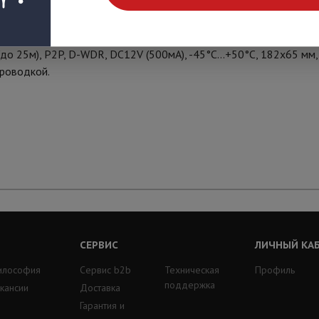
ый объектив 2.8мм, 0.6 Лк @ F1.2 (0 Лк при включенной ИК под
о 25м), P2P, D-WDR, DC12V (500мА), -45°С...+50°С, 182х65 мм,
проводкой.
СЕРВИС
ЛИЧНЫЙ КА
илософия
Сервис b2b
Техническая
Профиль
поддержка
кансии
Доставка
Гарантия и