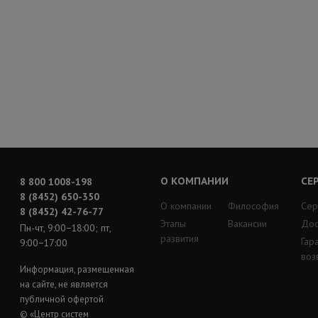
О КОМПАНИИ
СЕ
8 800 1008-198
8 (8452) 650-350
О компании
Философия
Сер
8 (8452) 42-76-77
Этапы
Вакансии
Дос
Пн-чт, 9:00−18:00; пт,
развития
Гар
9:00−17:00
воз
Информация, размещенная
на сайте, не является
публичной офертой
© «Центр систем