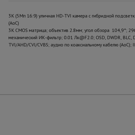
3К (5Мп 16:9) уличная HD-TVI камера с гибридной подсве
(AoC)
3К CMOS матрица; объектив 2.8мм; угол обзора 104,9°; 
механический ИК-фильтр; 0.01 Лк@F2.0; OSD, DWDR, BLC, 
TVI/AHD/CVI/CVBS; аудио по коаксиальному кабелю (AoC); I