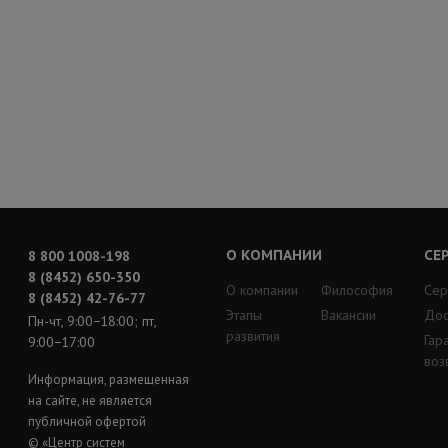
О КОМПАНИИ
СЕ
8 800 1008-198
8 (8452) 650-350
О компании
Философия
Сер
8 (8452) 42-76-77
Этапы
Вакансии
Дос
Пн-чт, 9:00−18:00; пт,
развития
Гар
9:00−17:00
воз
Информация, размещенная
на сайте, не является
публичной офертой
© «Центр систем