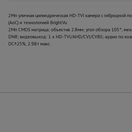
2Мп уличная цилиндрическая HD-TVI камера с гибридной 
(AoC) и технологией BrightVu
2Мп CMOS матрица; объектив 2.8мм; угол обзора 105°; ме
DNR; видеовыход: 1 х HD-TVI/AHD/CVI/CVBS; аудио по коак
DC±25%, 2.9Вт макс.