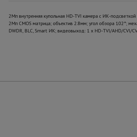
2Мп внутренняя купольная HD-TVI камера с ИК-подсветкой
2Мп CMOS матрица; объектив 2.8мм; угол обзора 102°; ме
DWDR, BLC, Smart ИК; видеовыход: 1 х HD-TVI/AHD/CVI/CV