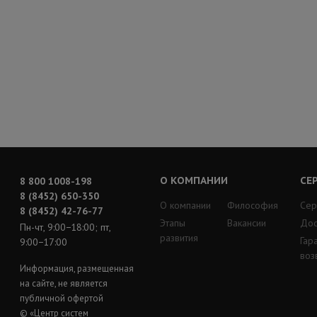
О КОМПАНИИ
СЕ
8 800 1008-198
8 (8452) 650-350
О компании
Философия
Сер
8 (8452) 42-76-77
Этапы
Вакансии
Дос
Пн-чт, 9:00−18:00; пт,
развития
Гар
9:00−17:00
воз
Информация, размещенная
на сайте, не является
публичной офертой
© «Центр систем