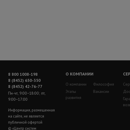
О КОМПАНИИ
СЕ
8 800 1008-198
8 (8452) 650-350
О компании
Философия
Сер
8 (8452) 42-76-77
Этапы
Вакансии
Дос
Пн-чт, 9:00−18:00; пт,
развития
Гар
9:00−17:00
воз
Информация, размещенная
на сайте, не является
публичной офертой
© «Центр систем