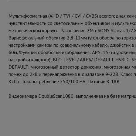
Мультиформатная (AHD / TVI / CVI / CVBS) всепогодная ка
чувствительности со светосильным объективом и мультиэ
металлическом корпусе. Разрешение 2Мп. SONY Starvis 1/2.8
Вариофокальный объектив 2,8-12мм (угол обзора по горизо
настройками камеры по коаксиальному кабелю, джойстик в 
60м. Функции обработки изображения: АРУ: 15-ти уровнев
настройки каждого); BLC: LEVEL/ AREA/ DEFAULT, HSBLC:
DEFAULT; многозонный детектор движения; многозонная ма
помех до 2кВ и перенапряжения в диапазоне 9-22В. Класс 
820 г, Токопотребление 550/100 мА, Питание 8-18В.
Видеокамера DoubleScan1080, выполненная на базе матрицы