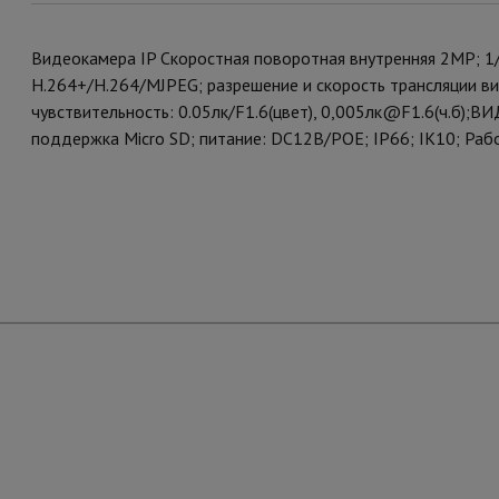
Видеокамера IP Скоростная поворотная внутренняя 2MP; 1/
H.264+/H.264/MJPEG; разрешение и скорость трансляции виде
чувствительность: 0.05лк/F1.6(цвет), 0,005лк@F1.6(ч.б
поддержка Micro SD; питание: DC12В/PОE; IP66; IK10; Рабо