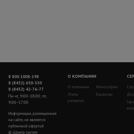
О КОМПАНИИ
СЕ
8 800 1008-198
8 (8452) 650-350
О компании
Философия
Сер
8 (8452) 42-76-77
Этапы
Вакансии
Дос
Пн-чт, 9:00−18:00; пт,
развития
Гар
9:00−17:00
воз
Информация, размещенная
на сайте, не является
публичной офертой
© «Центр систем