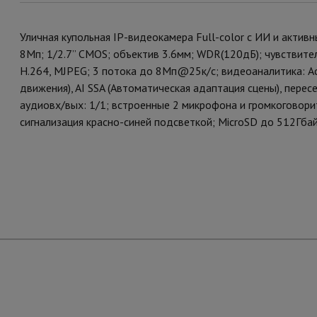
Уличная купольная IP-видеокамера Full-color с ИИ и акти
8Мп; 1/2.7” CMOS; объектив 3.6мм; WDR(120дБ); чувствител
H.264, MJPEG; 3 потока до 8Мп@25к/с; видеоаналитика: Ac
движения), AI SSA (Автоматическая адаптация сцены), перес
аудиовх/вых: 1/1; встроенные 2 микрофона и громкоговори
сигнализация красно-синей подсветкой; MicroSD до 512Гбайт