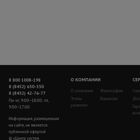
О КОМПАНИИ
СЕ
8 800 1008-198
8 (8452) 650-350
О компании
Философия
Сер
8 (8452) 42-76-77
Этапы
Вакансии
Дос
Пн-чт, 9:00−18:00; пт,
развития
Гар
9:00−17:00
воз
Информация, размещенная
на сайте, не является
публичной офертой
© «Центр систем