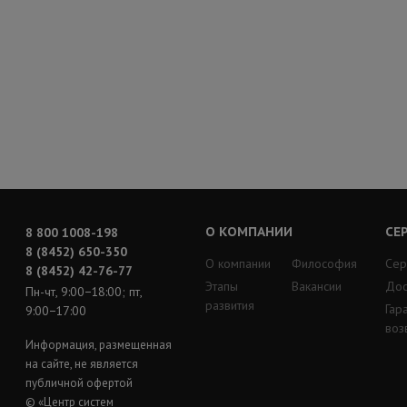
О КОМПАНИИ
СЕ
8 800 1008-198
8 (8452) 650-350
О компании
Философия
Сер
8 (8452) 42-76-77
Этапы
Вакансии
Дос
Пн-чт, 9:00−18:00; пт,
развития
Гар
9:00−17:00
воз
Информация, размещенная
на сайте, не является
публичной офертой
© «Центр систем