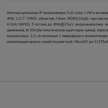
Уличная купольная IP-видеокамера Full-color с ИИ и акти
4Мп; 1/2.7” CMOS; объектив 2.8мм; WDR(120дБ); чувствител
H.264, MJPEG; 3 потока до 4Мп@25к/с; видеоаналитика: Ac
движения), AI SSA (Автоматическая адаптация сцены), перес
аудиовх/вых: 1/1; встроенные 2 микрофона и громкоговори
сигнализация красно-синей подсветкой; MicroSD до 512Гбайт