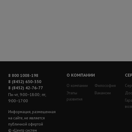
О КОМПАНИИ
СЕ
8 800 1008-198
8 (8452) 650-350
О компании
Философия
Сер
8 (8452) 42-76-77
Этапы
Вакансии
Дос
Пн-чт, 9:00−18:00; пт,
развития
Гар
9:00−17:00
воз
Информация, размещенная
на сайте, не является
публичной офертой
© «Центр систем