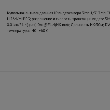
Купольная антивандальная IP видеокамера 3Мп 1/3" 3Mп C
H.264/MJPEG; разрешение и скорость трансляции видео: 3MP
0.01лк/F1.4(цвет),0лк@F1.4(ИК вкл); Дальность ИК:30м; 
температура: -40 -+60 С;