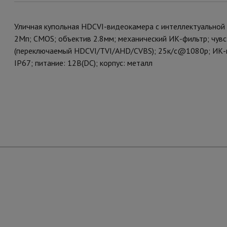
Уличная купольная HDCVI-видеокамера с интеллектуальной
2Mп; CMOS; объектив 2.8мм; механический ИК-фильтр; чув
(переключаемый HDCVI/TVI/AHD/CVBS); 25к/с@1080p; ИК-п
IP67; питание: 12В(DC); корпус: металл