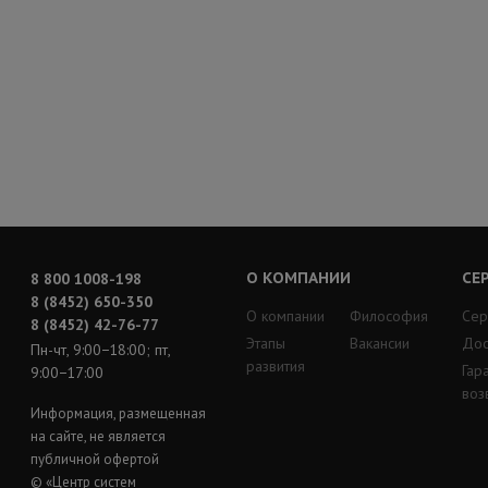
О КОМПАНИИ
СЕ
8 800 1008-198
8 (8452) 650-350
О компании
Философия
Сер
8 (8452) 42-76-77
Этапы
Вакансии
Дос
Пн-чт, 9:00−18:00; пт,
развития
Гар
9:00−17:00
воз
Информация, размещенная
на сайте, не является
публичной офертой
© «Центр систем