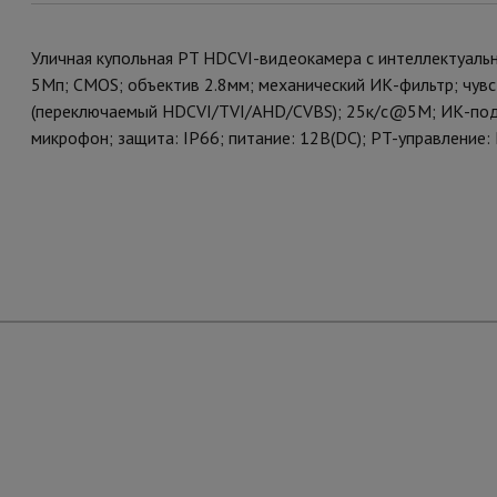
Уличная купольная PT HDCVI-видеокамера с интеллектуаль
5Мп; CMOS; объектив 2.8мм; механический ИК-фильтр; чув
(переключаемый HDCVI/TVI/AHD/CVBS); 25к/с@5M; ИК-подс
микрофон; защита: IP66; питание: 12В(DC); PT-управление: