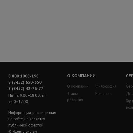
О КОМПАНИИ
СЕ
8 800 1008-198
8 (8452) 650-350
О компании
Философия
Сер
8 (8452) 42-76-77
Этапы
Вакансии
Дос
Пн-чт, 9:00−18:00; пт,
развития
Гар
9:00−17:00
воз
Информация, размещенная
на сайте, не является
публичной офертой
© «Центр систем