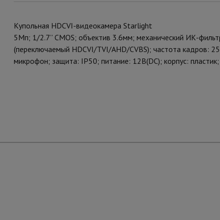
Купольная HDCVI-видеокамера Starlight
5Мп; 1/2.7” CMOS; объектив 3.6мм; механический ИК-филь
(переключаемый HDCVI/TVI/AHD/CVBS); частота кадров: 2
микрофон; защита: IP50; питание: 12В(DC); корпус: пластик