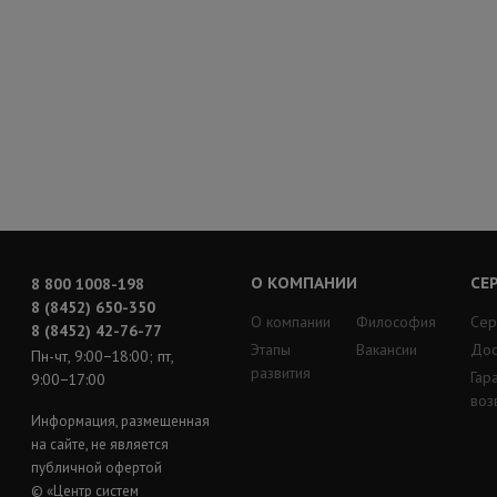
О КОМПАНИИ
СЕ
8 800 1008-198
8 (8452) 650-350
О компании
Философия
Сер
8 (8452) 42-76-77
Этапы
Вакансии
Дос
Пн-чт, 9:00−18:00; пт,
развития
Гар
9:00−17:00
воз
Информация, размещенная
на сайте, не является
публичной офертой
© «Центр систем