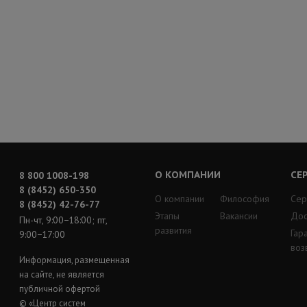
О КОМПАНИИ
СЕ
8 800 1008-198
8 (8452) 650-350
О компании
Философия
Сер
8 (8452) 42-76-77
Этапы
Вакансии
Дос
Пн-чт, 9:00−18:00; пт,
развития
Гар
9:00−17:00
воз
Информация, размещенная
на сайте, не является
публичной офертой
© «Центр систем