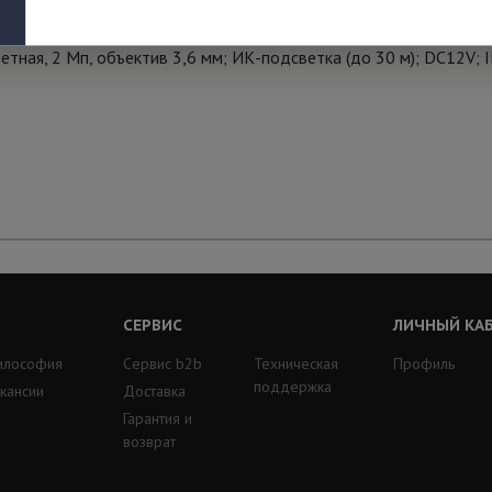
етная, 2 Мп, объектив 3,6 мм; ИК-подсветка (до 30 м); DC12V;
СЕРВИС
ЛИЧНЫЙ КА
илософия
Сервис b2b
Техническая
Профиль
поддержка
кансии
Доставка
Гарантия и
возврат