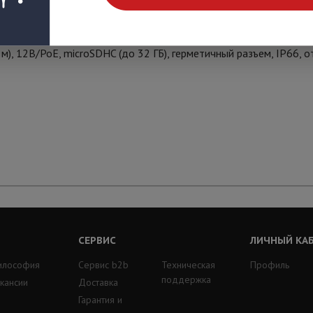
лк (ночь), DWDR, Н.264/MJPEG, 1920x1080, 25 к/с, объектив 2.8/
), 12В/PoE, microSDHC (до 32 ГБ), герметичный разъем, IP66, 
СЕРВИС
ЛИЧНЫЙ КА
илософия
Сервис b2b
Техническая
Профиль
поддержка
кансии
Доставка
Гарантия и