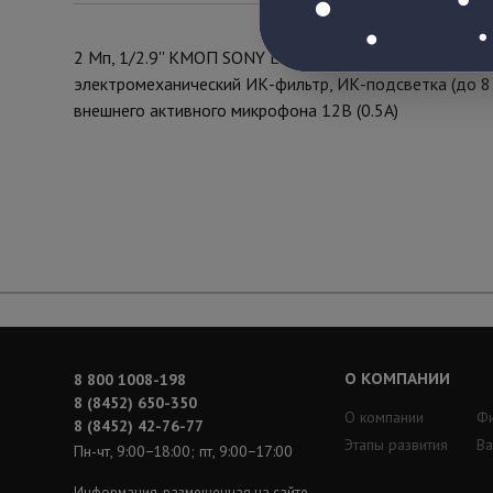
2 Мп, 1/2.9'' КМОП SONY Exmor, 0.01 лк (день)/0.005 
электромеханический ИК-фильтр, ИК-подсветка (до 8 м
внешнего активного микрофона 12В (0.5А)
О КОМПАНИИ
8 800 1008-198
8 (8452) 650-350
О компании
Ф
8 (8452) 42-76-77
Этапы развития
Ва
Пн-чт, 9:00−18:00; пт, 9:00−17:00
Информация, размещенная на сайте,