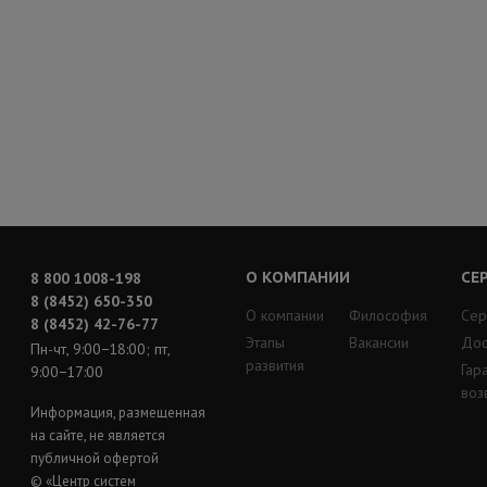
О КОМПАНИИ
СЕ
8 800 1008-198
8 (8452) 650-350
О компании
Философия
Сер
8 (8452) 42-76-77
Этапы
Вакансии
Дос
Пн-чт, 9:00−18:00; пт,
развития
Гар
9:00−17:00
воз
Информация, размещенная
на сайте, не является
публичной офертой
© «Центр систем