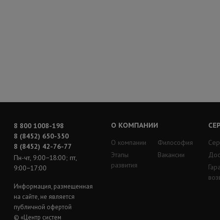
О КОМПАНИИ
СЕ
8 800 1008-198
8 (8452) 650-350
О компании
Философия
Сер
8 (8452) 42-76-77
Этапы
Вакансии
Дос
Пн-чт, 9:00−18:00; пт,
развития
Гар
9:00−17:00
воз
Информация, размещенная
на сайте, не является
публичной офертой
© «Центр систем