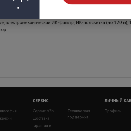
01 лк (ночь), 2xWDR до 120 дБ, H.265/H.264/MJPEG, 1920x1080, 
ve, электромеханический ИК-фильтр, ИК-подсветка (до 120 м), 1
тор
СЕРВИС
ЛИЧНЫЙ КА
илософия
Сервис b2b
Техническая
Профиль
поддержка
кансии
Доставка
Гарантия и