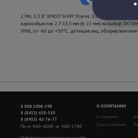
2 Мп, 1/2.8'' КМОП SONY Starvis, 0.002 лк (день)/0.0
вариообъектив 2.7-13.5 мм (6-22 мм) на выбор, DC-Dri
IP66, от -60 до +50°С, детекция лиц, обогрев/вентиля
О КОМПАНИИ
8 800 1008-198
8 (8452) 650-350
О компании
Ф
8 (8452) 42-76-77
Этапы развития
Ва
Пн-чт, 9:00−18:00; пт, 9:00−17:00
Информация, размещенная на сайте,