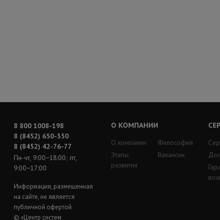
О КОМПАНИИ
СЕ
8 800 1008-198
8 (8452) 650-350
О компании
Философия
Сер
8 (8452) 42-76-77
Этапы
Вакансии
Дос
Пн-чт, 9:00−18:00; пт,
развития
Гар
9:00−17:00
воз
Информация, размещенная
на сайте, не является
публичной офертой
© «Центр систем