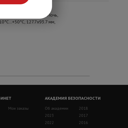
подсветке), режим День/Ночь,
°С...+50°С, 127.7х93.7 мм,
БИНЕТ
АКАДЕМИЯ БЕЗОПАСНОСТИ
Мои заказы
Об академии
2018
2023
2017
2022
2016