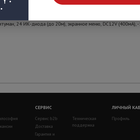
 Вариофокальный объектив 2.8~12 мм, 0,01Лк (0Лк при вкл. ИК 
ман, 24 ИК-диода (до 20м), экранное меню, DC12V (400мА), -10
СЕРВИС
ЛИЧНЫЙ КА
илософия
Сервис b2b
Техническая
Профиль
поддержка
кансии
Доставка
Гарантия и