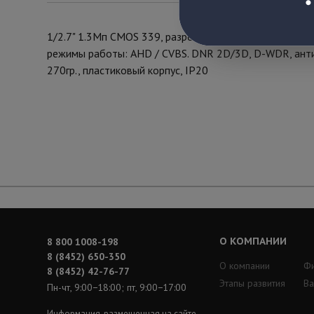
1/2.7" 1.3Мп CMOS 339, разрешение 1280х720 (720P),
режимы работы: AHD / CVBS. DNR 2D/3D, D-WDR, антиту
270гр., пластиковый корпус, IP20
О КОМПАНИИ
8 800 1008-198
8 (8452) 650-350
О компании
Ф
8 (8452) 42-76-77
Этапы развития
Ва
Пн-чт, 9:00−18:00; пт, 9:00−17:00
Информация, размещенная на сайте,