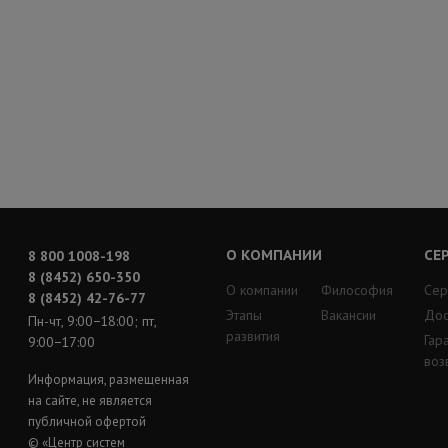
О КОМПАНИИ
СЕ
8 800 1008-198
8 (8452) 650-350
О компании
Философия
Сер
8 (8452) 42-76-77
Этапы
Вакансии
Дос
Пн-чт, 9:00−18:00; пт,
развития
Гар
9:00−17:00
воз
Информация, размещенная
на сайте, не является
публичной офертой
© «Центр систем