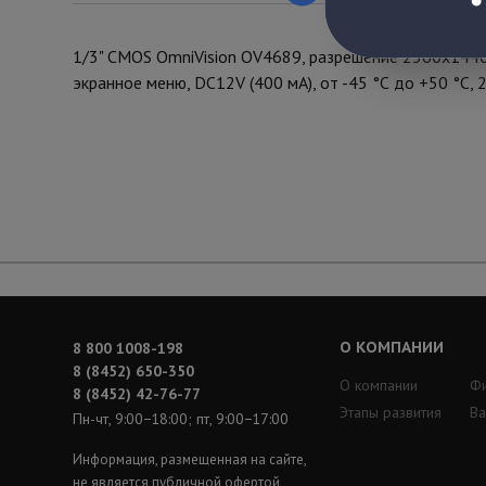
1/3" CMOS OmniVision OV4689, разрешение 2560х1440
экранное меню, DC12V (400 мА), от -45 °С до +50 °С, 
О КОМПАНИИ
8 800 1008-198
8 (8452) 650-350
О компании
Ф
8 (8452) 42-76-77
Этапы развития
Ва
Пн-чт, 9:00−18:00; пт, 9:00−17:00
Информация, размещенная на сайте,
не является публичной офертой