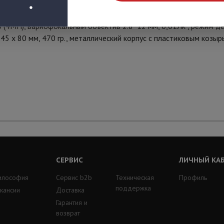
 (4МП), вариофокальный объектив 2.8~12 мм, 0,01Лк , режим д
245 х 80 мм, 470 гр., металлический корпус с пластиковым козыр
СЕРВИС
ЛИЧНЫЙ КА
илософия
Сервис b2b
Техническая
Профиль
поддержка
кансии
Доставка
Гарантия и
возврат