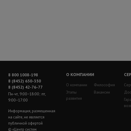
О КОМПАНИИ
СЕ
8 800 1008-198
8 (8452) 650-350
О компании
Философия
Сер
8 (8452) 42-76-77
Этапы
Вакансии
Дос
Пн-чт, 9:00−18:00; пт,
развития
Гар
9:00−17:00
воз
Информация, размещенная
на сайте, не является
публичной офертой
© «Центр систем