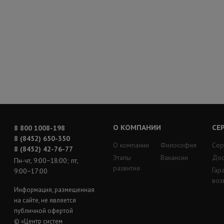
О КОМПАНИИ
СЕ
8 800 1008-198
8 (8452) 650-350
О компании
Философия
Сер
8 (8452) 42-76-77
Этапы
Вакансии
Дос
Пн-чт, 9:00−18:00; пт,
развития
Гар
9:00−17:00
воз
Информация, размещенная
на сайте, не является
публичной офертой
© «Центр систем