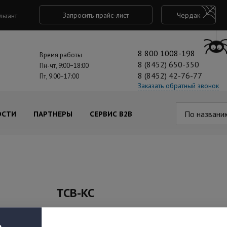
Запросить прайс-лист
Чердак
льтант
8 800 1008-198
Время работы
8 (8452) 650-350
Пн-чт, 9:00−18:00
8 (8452) 42-76-77
Пт, 9:00−17:00
Заказать обратный звонок
По названи
ОСТИ
ПАРТНЕРЫ
СЕРВИС B2B
ТСВ-КС
Артикул: ТСВ-КС