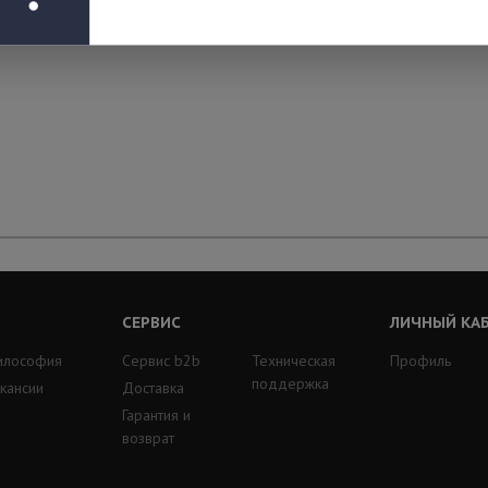
СЕРВИС
ЛИЧНЫЙ КА
илософия
Сервис b2b
Техническая
Профиль
поддержка
кансии
Доставка
Гарантия и
возврат