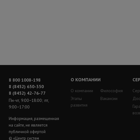
О КОМПАНИИ
СЕ
8 800 1008-198
8 (8452) 650-350
О компании
Философия
Сер
8 (8452) 42-76-77
Этапы
Вакансии
Дос
Пн-чт, 9:00−18:00; пт,
развития
Гар
9:00−17:00
воз
Информация, размещенная
на сайте, не является
публичной офертой
© «Центр систем