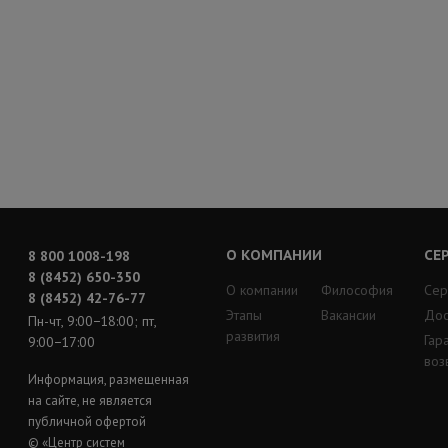
О КОМПАНИИ
СЕ
8 800 1008-198
8 (8452) 650-350
О компании
Философия
Сер
8 (8452) 42-76-77
Этапы
Вакансии
Дос
Пн-чт, 9:00−18:00; пт,
развития
Гар
9:00−17:00
воз
Информация, размещенная
на сайте, не является
публичной офертой
© «Центр систем