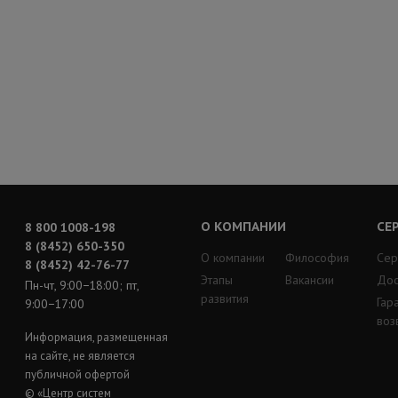
О КОМПАНИИ
СЕ
8 800 1008-198
8 (8452) 650-350
О компании
Философия
Сер
8 (8452) 42-76-77
Этапы
Вакансии
Дос
Пн-чт, 9:00−18:00; пт,
развития
Гар
9:00−17:00
воз
Информация, размещенная
на сайте, не является
публичной офертой
© «Центр систем