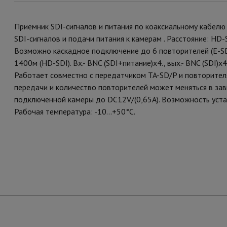
Приемник SDI-сигналов и питания по коаксиальному кабелю
SDI-сигналов и подачи питания к камерам . Расстояние: HD-S
Возможно каскадное подключение до 6 повторителей (E-SD
1400м (HD-SDI). Вх.- BNC (SDI+питание)х4., вых.- BNC (SDI)
Работает совместно с передатчиком TA-SD/P и повторител
передачи и количество повторителей может меняться в зав
подключенной камеры до DC12V/(0,65A). Возможность устано
Рабочая температура: -10...+50°С.