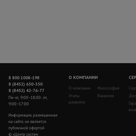
О КОМПАНИИ
СЕ
8 800 1008-198
8 (8452) 650-350
О компании
Философия
Сер
8 (8452) 42-76-77
Этапы
Вакансии
Дос
Пн-чт, 9:00−18:00; пт,
развития
Гар
9:00−17:00
воз
Информация, размещенная
на сайте, не является
публичной офертой
© «Центр систем