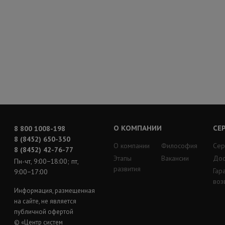
О КОМПАНИИ
СЕ
8 800 1008-198
8 (8452) 650-350
О компании
Философия
Сер
8 (8452) 42-76-77
Этапы
Вакансии
Дос
Пн-чт, 9:00−18:00; пт,
развития
Гар
9:00−17:00
воз
Информация, размещенная
на сайте, не является
публичной офертой
© «Центр систем