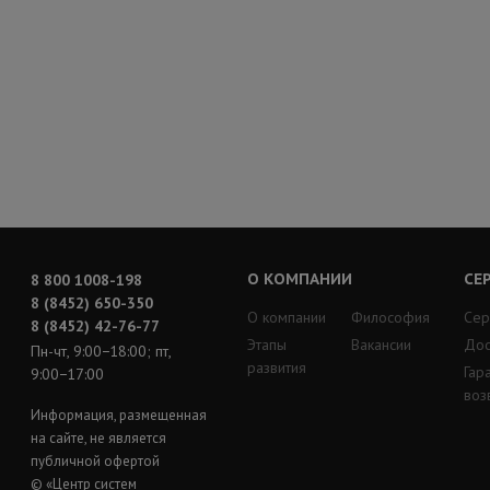
О КОМПАНИИ
СЕ
8 800 1008-198
8 (8452) 650-350
О компании
Философия
Сер
8 (8452) 42-76-77
Этапы
Вакансии
Дос
Пн-чт, 9:00−18:00; пт,
развития
Гар
9:00−17:00
воз
Информация, размещенная
на сайте, не является
публичной офертой
© «Центр систем