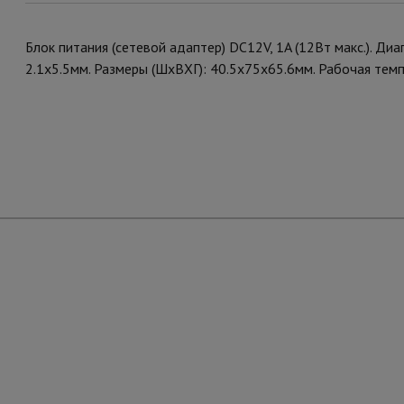
Блок питания (сетевой адаптер) DC12V, 1A (12Вт макс.). Д
2.1x5.5мм. Размеры (ШхВХГ): 40.5x75x65.6мм. Рабочая темпер