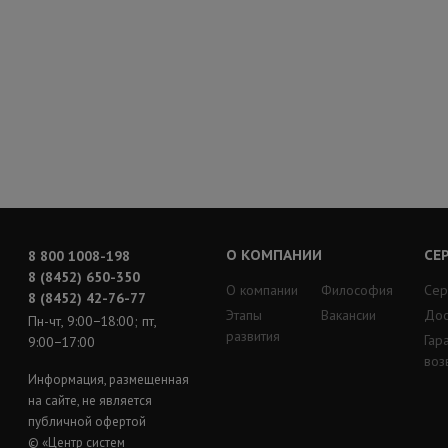
О КОМПАНИИ
СЕ
8 800 1008-198
8 (8452) 650-350
О компании
Философия
Сер
8 (8452) 42-76-77
Этапы
Вакансии
Дос
Пн-чт, 9:00−18:00; пт,
развития
Гар
9:00−17:00
воз
Информация, размещенная
на сайте, не является
публичной офертой
© «Центр систем