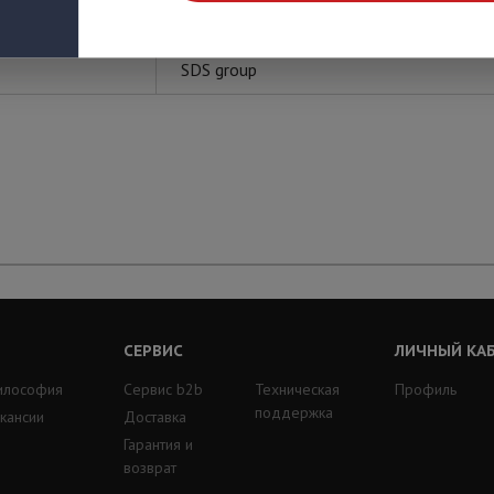
SDS group
СЕРВИС
ЛИЧНЫЙ КА
илософия
Сервис b2b
Техническая
Профиль
поддержка
кансии
Доставка
Гарантия и
возврат