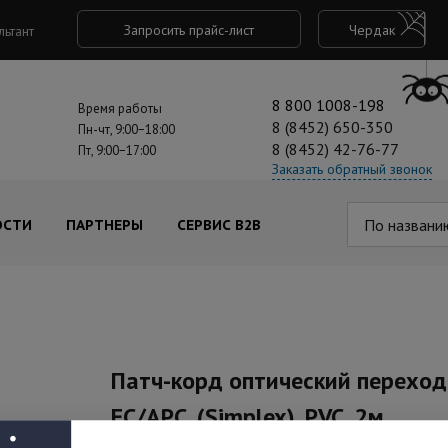
Запросить прайс-лист
Чердак
льтант
8 800 1008-198
Время работы
8 (8452) 650-350
Пн-чт, 9:00−18:00
8 (8452) 42-76-77
Пт, 9:00−17:00
Заказать обратный звонок
По названи
ОСТИ
ПАРТНЕРЫ
СЕРВИС B2B
Патч-корд оптический переходн
FC/APC, (Simplex), PVC, 2м