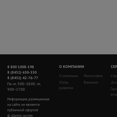
О КОМПАНИИ
СЕ
8 800 1008-198
8 (8452) 650-350
О компании
Философия
Сер
8 (8452) 42-76-77
Этапы
Вакансии
Дос
Пн-чт, 9:00−18:00; пт,
развития
Гар
9:00−17:00
воз
Информация, размещенная
на сайте, не является
публичной офертой
© «Центр систем