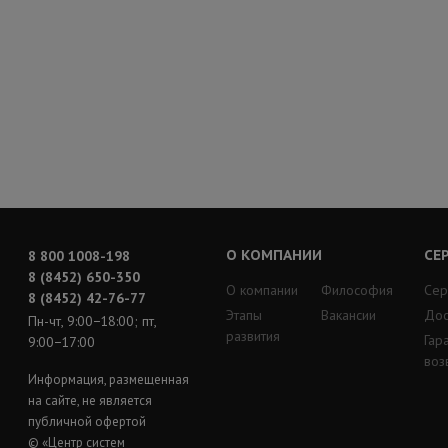
О КОМПАНИИ
СЕ
8 800 1008-198
8 (8452) 650-350
О компании
Философия
Сер
8 (8452) 42-76-77
Этапы
Вакансии
Дос
Пн-чт, 9:00−18:00; пт,
развития
Гар
9:00−17:00
воз
Информация, размещенная
на сайте, не является
публичной офертой
© «Центр систем