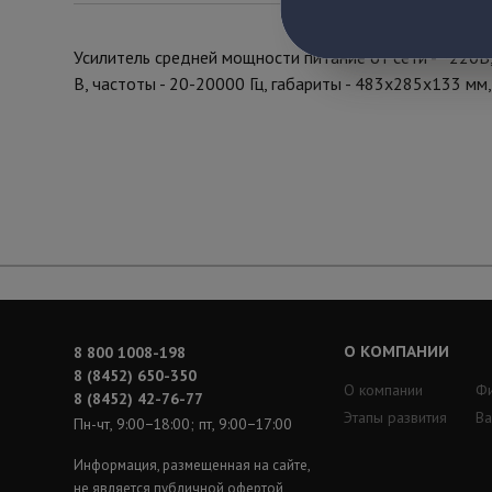
Усилитель средней мощности питание от сети - ~220В,
В, частоты - 20-20000 Гц, габариты - 483х285х133 мм
О КОМПАНИИ
8 800 1008-198
8 (8452) 650-350
О компании
Ф
8 (8452) 42-76-77
Этапы развития
Ва
Пн-чт, 9:00−18:00; пт, 9:00−17:00
Информация, размещенная на сайте,
не является публичной офертой