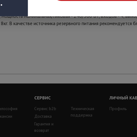
 мощность номинальная/пиковая - 240/360 Вт, входов - 4, выхо
, 8кг. В качестве источника резервного питания рекомендуется 
СЕРВИС
ЛИЧНЫЙ КА
илософия
Сервис b2b
Техническая
Профиль
поддержка
кансии
Доставка
Гарантия и
возврат