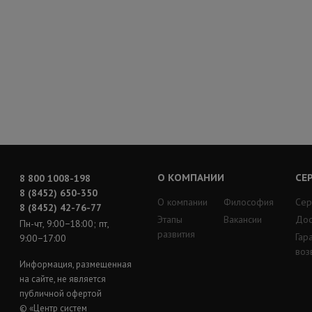
О КОМПАНИИ
СЕ
8 800 1008-198
8 (8452) 650-350
О компании
Философия
Сер
8 (8452) 42-76-77
Этапы
Вакансии
Дос
Пн-чт, 9:00−18:00; пт,
развития
Гар
9:00−17:00
воз
Информация, размещенная
на сайте, не является
публичной офертой
© «Центр систем