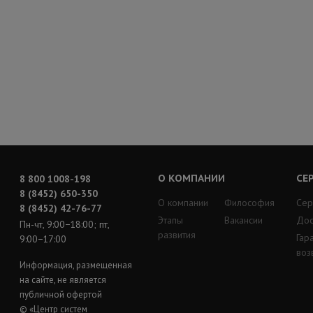
О КОМПАНИИ
СЕ
8 800 1008-198
8 (8452) 650-350
О компании
Философия
Сер
8 (8452) 42-76-77
Этапы
Вакансии
Дос
Пн-чт, 9:00−18:00; пт,
развития
Гар
9:00−17:00
воз
Информация, размещенная
на сайте, не является
публичной офертой
© «Центр систем