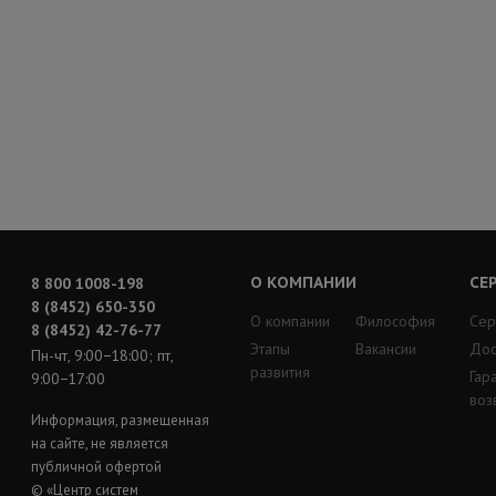
О КОМПАНИИ
СЕ
8 800 1008-198
8 (8452) 650-350
О компании
Философия
Сер
8 (8452) 42-76-77
Этапы
Вакансии
Дос
Пн-чт, 9:00−18:00; пт,
развития
Гар
9:00−17:00
воз
Информация, размещенная
на сайте, не является
публичной офертой
© «Центр систем