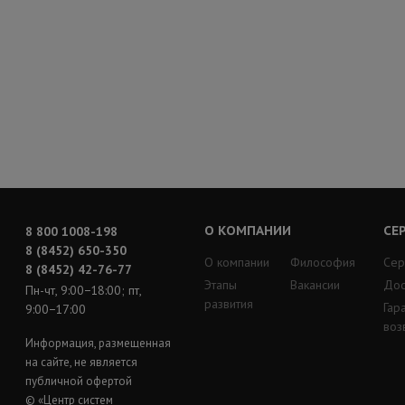
О КОМПАНИИ
СЕ
8 800 1008-198
8 (8452) 650-350
О компании
Философия
Сер
8 (8452) 42-76-77
Этапы
Вакансии
Дос
Пн-чт, 9:00−18:00; пт,
развития
Гар
9:00−17:00
воз
Информация, размещенная
на сайте, не является
публичной офертой
© «Центр систем