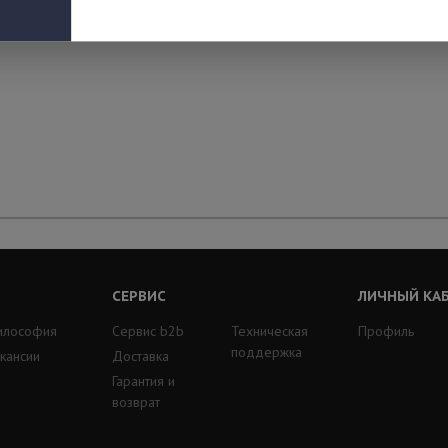
СЕРВИС
ЛИЧНЫЙ КА
илософия
Сервис b2b
Техническая
Профиль
поддержка
кансии
Доставка
Гарантия и
возврат