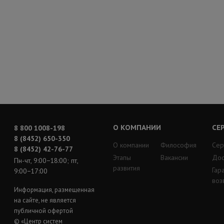
О КОМПАНИИ
СЕ
8 800 1008-198
8 (8452) 650-350
О компании
Философия
Сер
8 (8452) 42-76-77
Этапы
Вакансии
Дос
Пн-чт, 9:00−18:00; пт,
развития
Гар
9:00−17:00
воз
Информация, размещенная
на сайте, не является
публичной офертой
© «Центр систем