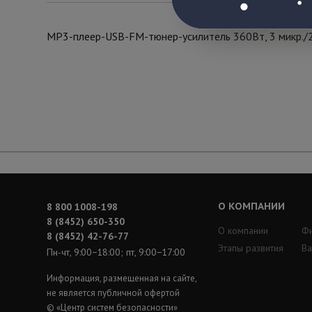
МР3-плеер-USB-FM-тюнер-усилитель 360Вт, 3 микр./2
О КОМПАНИИ
8 800 1008-198
8 (8452) 650-350
О компании
Ф
8 (8452) 42-76-77
Этапы развития
Ва
Пн-чт, 9:00−18:00; пт, 9:00−17:00
Информация, размещенная на сайте,
не является публичной офертой
© «Центр систем безопасности»