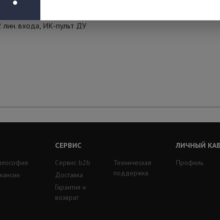
 лин. входа, ИК-пульт ДУ
СЕРВИС
ЛИЧНЫЙ КА
илософия
Сервис b2b
Техническая
Профиль
поддержка
кансии
Доставка
Гарантия и
возврат