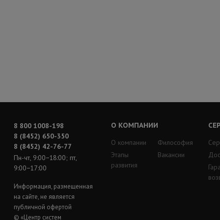
О КОМПАНИИ
СЕ
8 800 1008-198
8 (8452) 650-350
О компании
Философия
Сер
8 (8452) 42-76-77
Этапы
Вакансии
Дос
Пн-чт, 9:00−18:00; пт,
развития
Гар
9:00−17:00
воз
Информация, размещенная
на сайте, не является
публичной офертой
© «Центр систем