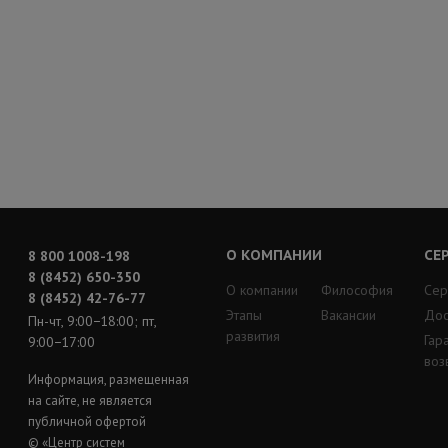
О КОМПАНИИ
СЕ
8 800 1008-198
8 (8452) 650-350
О компании
Философия
Сер
8 (8452) 42-76-77
Этапы
Вакансии
Дос
Пн-чт, 9:00−18:00; пт,
развития
Гар
9:00−17:00
воз
Информация, размещенная
на сайте, не является
публичной офертой
© «Центр систем