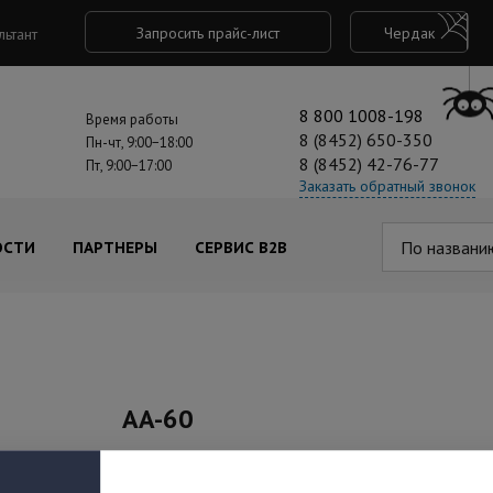
Запросить прайс-лист
Чердак
льтант
8 800 1008-198
Время работы
8 (8452) 650-350
Пн-чт, 9:00−18:00
8 (8452) 42-76-77
Пт, 9:00−17:00
Заказать обратный звонок
По названи
ОСТИ
ПАРТНЕРЫ
СЕРВИС B2B
AA-60
Под заказ