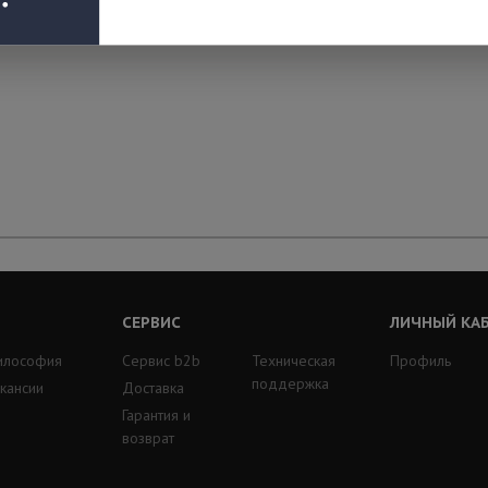
СЕРВИС
ЛИЧНЫЙ КА
илософия
Сервис b2b
Техническая
Профиль
поддержка
кансии
Доставка
Гарантия и
возврат