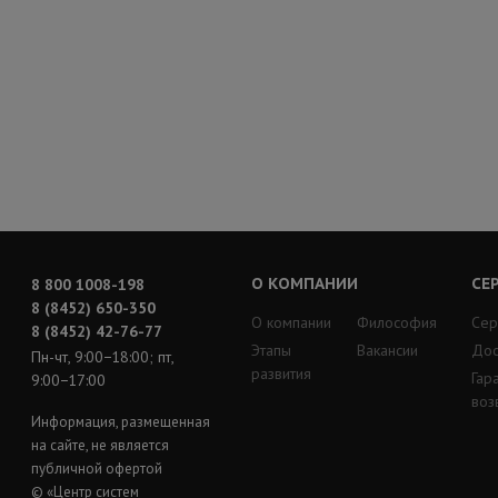
О КОМПАНИИ
СЕ
8 800 1008-198
8 (8452) 650-350
О компании
Философия
Сер
8 (8452) 42-76-77
Этапы
Вакансии
Дос
Пн-чт, 9:00−18:00; пт,
развития
Гар
9:00−17:00
воз
Информация, размещенная
на сайте, не является
публичной офертой
© «Центр систем